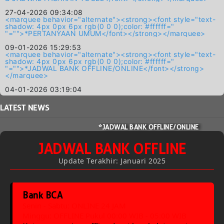
27-04-2026 09:34:08
<marquee behavior="alternate"><strong><font style="text-
shadow: 4px 0px 6px rgb(0 0 0);color: #ffffff="
"="">*PERTANYAAN UMUM</font></strong></marquee>
09-01-2026 15:29:53
<marquee behavior="alternate"><strong><font style="text-
shadow: 4px 0px 6px rgb(0 0 0);color: #ffffff="
"="">*JADWAL BANK OFFLINE/ONLINE</font></strong>
</marquee>
04-01-2026 03:19:04
LATEST
NEWS
*JADWAL BANK OFFLINE/ONLINE
JADWAL BANK OFFLINE
Update Terakhir: Januari 2025
Bank BCA
Senin - Sabtu: ONLINE 24 JAM
Minggu: OFFLINE Pukul 00:00 WIB - 05:00 WIB